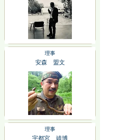
理事
安森 盟文
理事
宇都宮 靖博