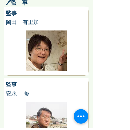
🖊️監 事
監事
岡田 有里加
監事
安永 修