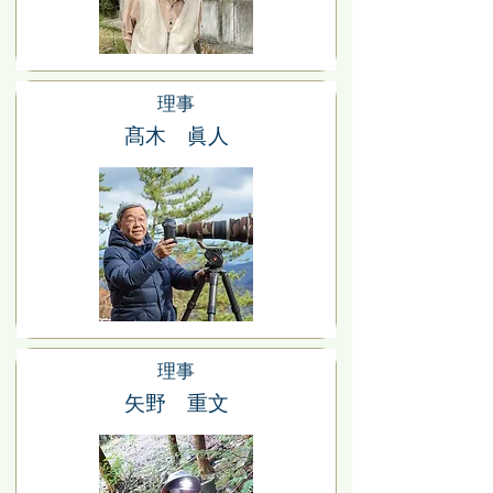
理事
髙木 眞人
理事
矢野 重文