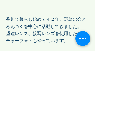
香川で暮らし始めて４２年、野鳥の会と
みんつくを中心に活動してきました。
望遠レンズ、接写レンズを使用したネイ
チャーフォトもやっています。
みんなでつくる自然史博物館・香川は香川
県の自然を研究し、標本資料を収集・保存
し後世に伝えるために活動している団体で
す。
私たちと活動しませんか？
特定非営利活動法人
みんなでつくる自然史博物館・香川
​所在地：
〒
766-0202
​香川県仲多度郡まんのう町中通８３８番地
琴南地域活性化センター（
ことなみ未来館
）
３Ｆ