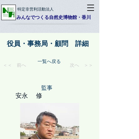
特定非営利活動法人
みんなでつくる自然史博物館・香川
役員・事務局・顧問 詳細
一覧へ戻る
＜＜ 前へ
次へ ＞＞
監事
安永 修