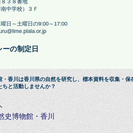
通８３８番地
琴南中学校）３Ｆ
～土曜日の9:00～17:00
ru@lime.plala.or.jp
シーの制定日
館・香川は香川県の自然を研究し、標本資料を収集・保
たちと活動しませんか？
人
然史博物館・香川