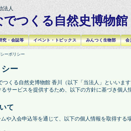
動法人
なでつくる自然史博物館
研究・会誌等
イベント・トピックス
みんつく生物部
会
バシーポリシー
リシー
でつくる自然史博物館 香川（以下「当法人」といいま
けるサービスを提供するため、以下の方針に基づき個人
ついて
ームや入会申込等を通じて、以下の個人情報を取得する