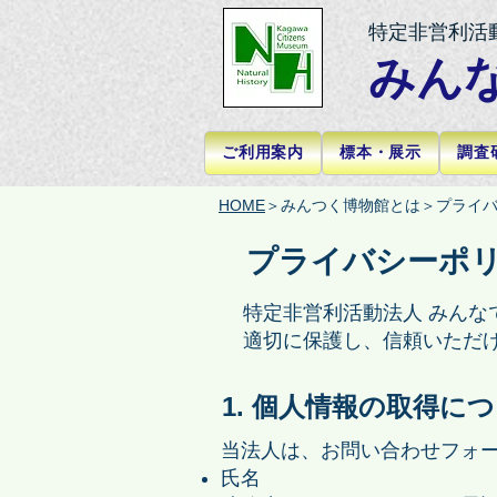
特定非営利活
みん
ご利用案内
標本・展示
調査
HOME
＞みんつく博物館とは＞プライ
プライバシーポ
特定非営利活動法人 みんな
適切に保護し、信頼いただ
1. 個人情報の取得に
当法人は、お問い合わせフォ
氏名