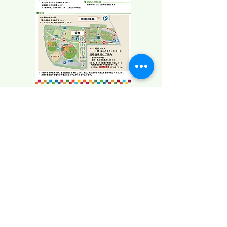
みんなでつくる自然史博物館・香川は香川
県の自然を研究し、標本資料を収集・保存
し後世に伝えるために活動している団体で
す。
私たちと活動しませんか？
特定非営利活動法人
みんなでつくる自然史博物館・香川
​所在地：
〒
766-0202
​香川県仲多度郡まんのう町中通８３８番地
琴南地域活性化センター（
ことなみ未来館
）
３Ｆ